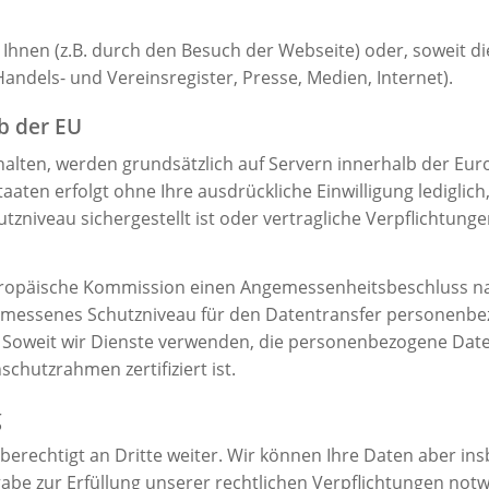
Ihnen (z.B. durch den Besuch der Webseite) oder, soweit die
Handels- und Vereinsregister, Presse, Medien, Internet).
b der EU
rhalten, werden grundsätzlich auf Servern innerhalb der Eur
aaten erfolgt ohne Ihre ausdrückliche Einwilligung lediglich,
tzniveau sichergestellt ist oder vertragliche Verpflichtu
uropäische Kommission einen Angemessenheitsbeschluss na
emessenes Schutzniveau für den Datentransfer personenb
oweit wir Dienste verwenden, die personenbezogene Daten 
hutzrahmen zertifiziert ist.
g
echtigt an Dritte weiter. Wir können Ihre Daten aber insb
abe zur Erfüllung unserer rechtlichen Verpflichtungen notw